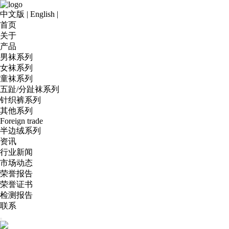
中文版
|
English
|
首页
关于
产品
男袜系列
女袜系列
童袜系列
五趾/分趾袜系列
针织裤系列
其他系列
Foreign trade
半边绒系列
资讯
行业新闻
市场动态
荣誉报告
荣誉证书
检测报告
联系