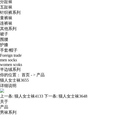
分趾袜
五趾袜
针织裤系列
童裤袜
连裤袜
其他系列
裙子
围腰
护膝
手套/帽子
Foreign trade
men socks
women scoks
半边绒系列
你的位置：
首页
- >
产品
猫人女士袜3655
详细说明
上一条:
猫人女士袜4133
下一条:
猫人女士袜3648
关于
产品
男袜系列