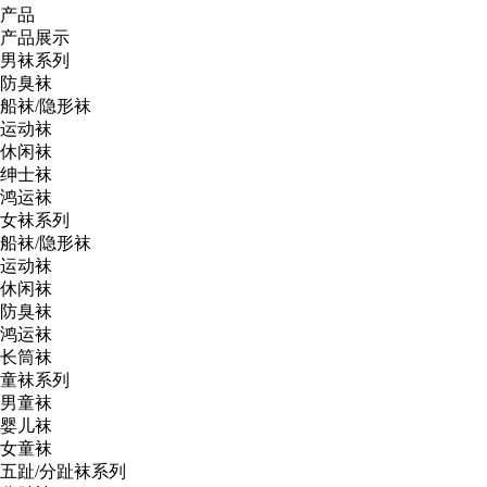
产品
产品展示
男袜系列
防臭袜
船袜/隐形袜
运动袜
休闲袜
绅士袜
鸿运袜
女袜系列
船袜/隐形袜
运动袜
休闲袜
防臭袜
鸿运袜
长筒袜
童袜系列
男童袜
婴儿袜
女童袜
五趾/分趾袜系列