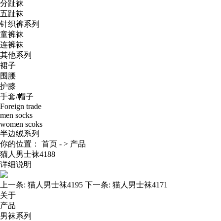
分趾袜
五趾袜
针织裤系列
童裤袜
连裤袜
其他系列
裙子
围腰
护膝
手套/帽子
Foreign trade
men socks
women scoks
半边绒系列
你的位置：
首页
- >
产品
猫人男士袜4188
详细说明
上一条:
猫人男士袜4195
下一条:
猫人男士袜4171
关于
产品
男袜系列