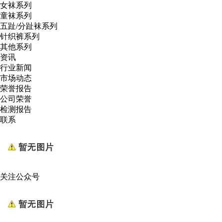
女袜系列
童袜系列
五趾/分趾袜系列
针织裤系列
其他系列
资讯
行业新闻
市场动态
荣誉报告
公司荣誉
检测报告
联系
关注公众号