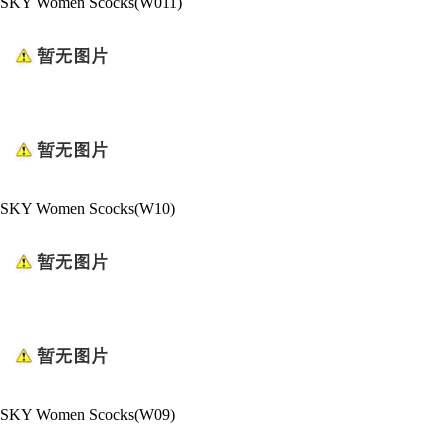
SKY Women Scocks(W011)
SKY Women Scocks(W10)
SKY Women Scocks(W09)