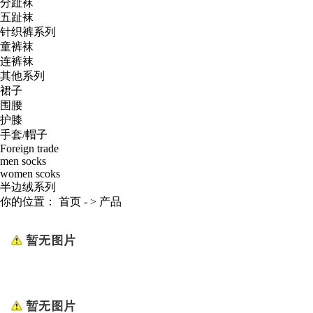
分趾袜
五趾袜
针织裤系列
童裤袜
连裤袜
其他系列
裙子
围腰
护膝
手套/帽子
Foreign trade
men socks
women scoks
半边绒系列
你的位置：
首页
- >
产品