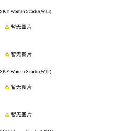
SKY Women Scocks(W13)
SKY Women Scocks(W12)