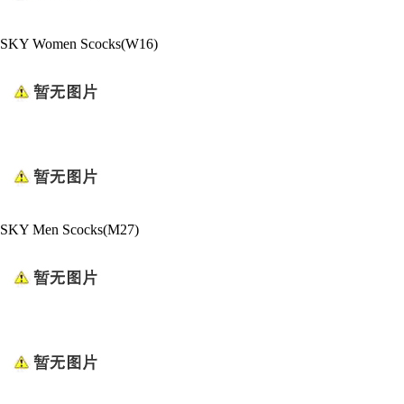
SKY Women Scocks(W16)
SKY Men Scocks(M27)