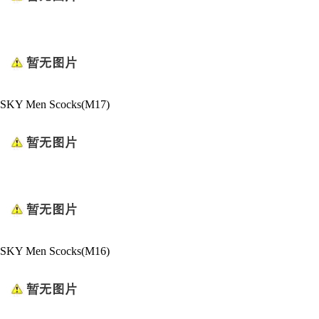
SKY Men Scocks(M17)
SKY Men Scocks(M16)