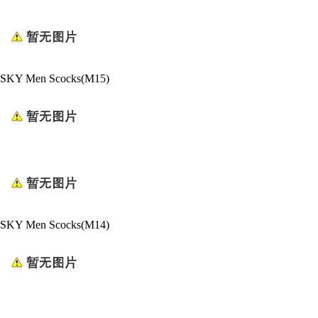
SKY Men Scocks(M15)
SKY Men Scocks(M14)