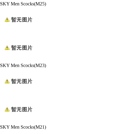
SKY Men Scocks(M25)
SKY Men Scocks(M23)
SKY Men Scocks(M21)